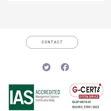
C O N T A C T