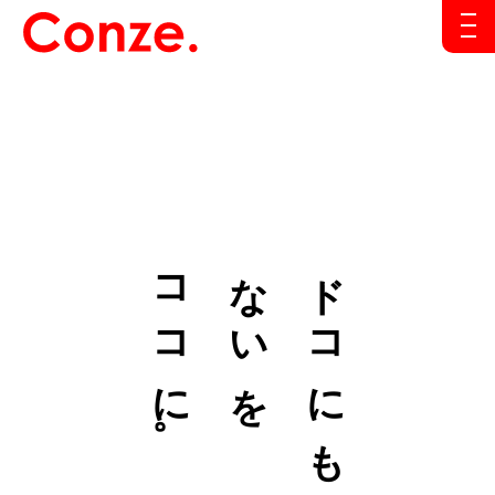
ココに。
ないを
ドコにも